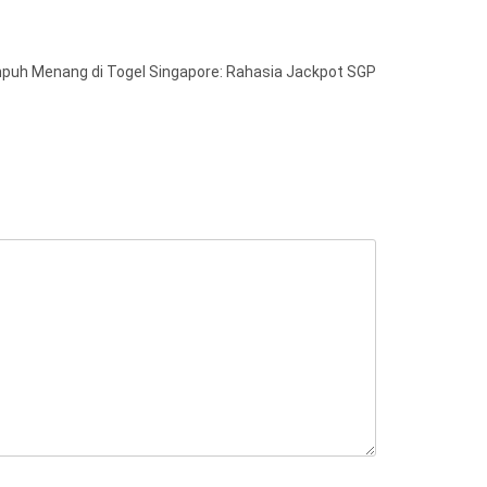
mpuh Menang di Togel Singapore: Rahasia Jackpot SGP