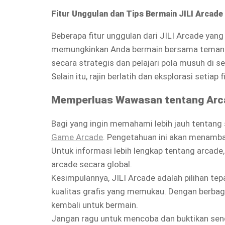
Fitur Unggulan dan Tips Bermain JILI Arcade
Beberapa fitur unggulan dari JILI Arcade yan
memungkinkan Anda bermain bersama teman a
secara strategis dan pelajari pola musuh di set
Selain itu, rajin berlatih dan eksplorasi set
Memperluas Wawasan tentang Arca
Bagi yang ingin memahami lebih jauh tentang 
Game Arcade
. Pengetahuan ini akan menamb
Untuk informasi lebih lengkap tentang arcade
arcade secara global.
Kesimpulannya, JILI Arcade adalah pilihan 
kualitas grafis yang memukau. Dengan berbag
kembali untuk bermain.
Jangan ragu untuk mencoba dan buktikan sendi