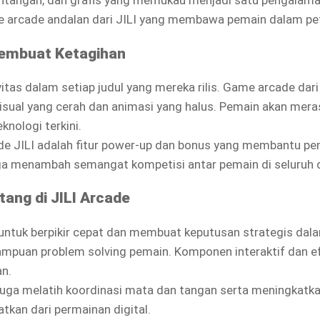
angan, dan grafis yang memukau menjadi satu pengalaman ya
rcade andalan dari JILI yang membawa pemain dalam petua
Membuat Ketagihan
ivitas dalam setiap judul yang mereka rilis. Game arcade da
al yang cerah dan animasi yang halus. Pemain akan meras
nologi terkini.
ade JILI adalah fitur power-up dan bonus yang membantu pe
juga menambah semangat kompetisi antar pemain di seluruh 
ang di JILI Arcade
ntuk berpikir cepat dan membuat keputusan strategis dalam
mampuan problem solving pemain. Komponen interaktif dan 
n.
juga melatih koordinasi mata dan tangan serta meningkatka
tkan dari permainan digital.