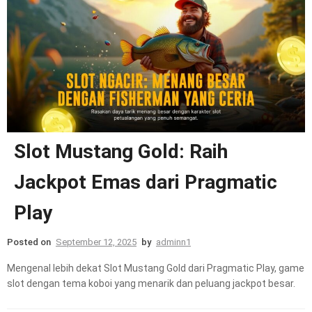
Slot Mustang Gold: Raih
Jackpot Emas dari Pragmatic
Play
Posted on
September 12, 2025
by
adminn1
Mengenal lebih dekat Slot Mustang Gold dari Pragmatic Play, game
slot dengan tema koboi yang menarik dan peluang jackpot besar.