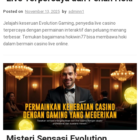
Posted on
November 13, 2025
by
adminn1
Jelajahi keseruan Evolution Gaming, penyedia live casino
terpercaya dengan permainan interaktif dan peluang menang
terbesar. Temukan bagaimana hokiwin77 bisa membawa hoki
dalam bermain casino live online.
Misteri Sensasi Evolution