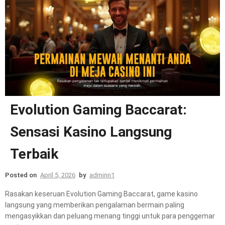
Evolution Gaming Baccarat:
Sensasi Kasino Langsung
Terbaik
Posted on
April 5, 2026
by
adminn1
Rasakan keseruan Evolution Gaming Baccarat, game kasino
langsung yang memberikan pengalaman bermain paling
mengasyikkan dan peluang menang tinggi untuk para penggemar