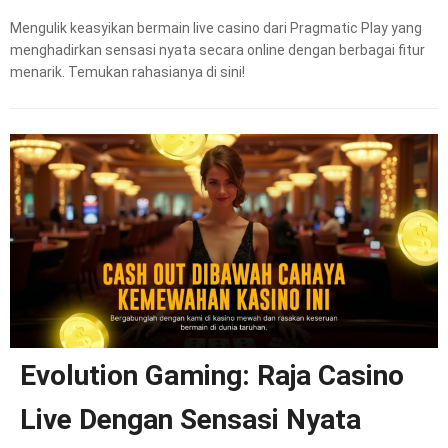
Mengulik keasyikan bermain live casino dari Pragmatic Play yang
menghadirkan sensasi nyata secara online dengan berbagai fitur
menarik. Temukan rahasianya di sini!
Evolution Gaming: Raja Casino
Live Dengan Sensasi Nyata