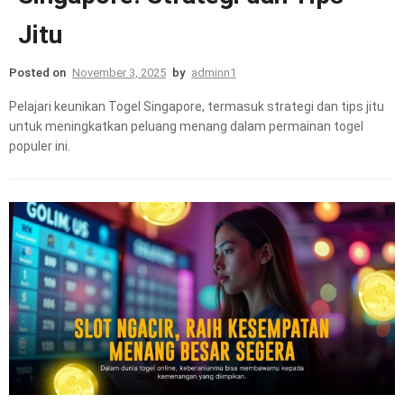
Jitu
Posted on
November 3, 2025
by
adminn1
Pelajari keunikan Togel Singapore, termasuk strategi dan tips jitu
untuk meningkatkan peluang menang dalam permainan togel
populer ini.