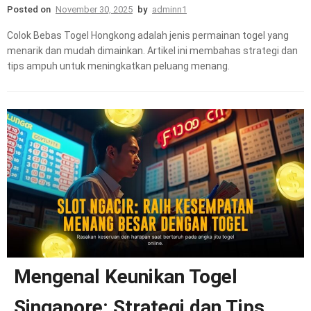
Posted on
November 30, 2025
by
adminn1
Colok Bebas Togel Hongkong adalah jenis permainan togel yang
menarik dan mudah dimainkan. Artikel ini membahas strategi dan
tips ampuh untuk meningkatkan peluang menang.
Mengenal Keunikan Togel
Singapore: Strategi dan Tips