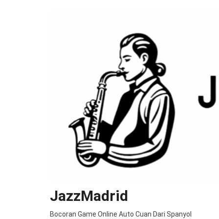
Skip to content
JazzMadrid
Bocoran Game Online Auto Cuan Dari Spanyol