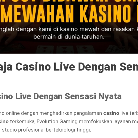
aja Casino Live Dengan Se
sino Live Dengan Sensasi Nyata
sino online dengan menghadirkan pengalaman
casino
live te
sino
terkemuka, Evolution Gaming memfokuskan layanan m
studio profesional berteknologi tinggi.