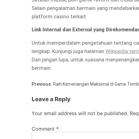
Selain pengalaman bermain yang mendebarkan
platform casino terkait.
Link Internal dan External yang Direkomenda
Untuk memperdalam pengetahuan tentang casi
lengkap. Kunjungi juga halaman
Wikipedia ten
Dan jangan lupa, untuk suasana menyenangkan
bermain.
Post navigation
Previous:
Raih Kemenangan Maksimal di Game Temb
Leave a Reply
Your email address will not be published.
Req
Comment
*