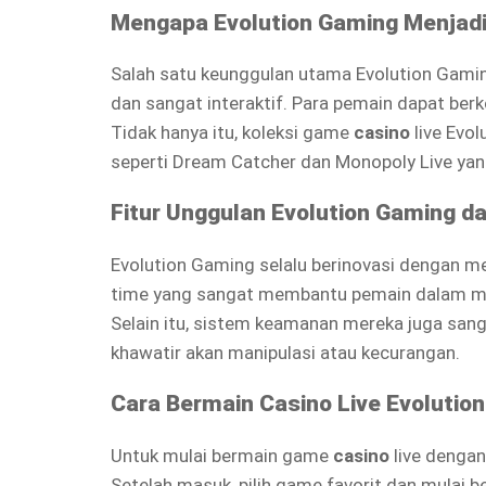
Mengapa Evolution Gaming Menjadi 
Salah satu keunggulan utama Evolution Gaming
dan sangat interaktif. Para pemain dapat ber
Tidak hanya itu, koleksi game
casino
live Evol
seperti Dream Catcher dan Monopoly Live yang
Fitur Unggulan Evolution Gaming d
Evolution Gaming selalu berinovasi dengan men
time yang sangat membantu pemain dalam men
Selain itu, sistem keamanan mereka juga san
khawatir akan manipulasi atau kecurangan.
Cara Bermain Casino Live Evolutio
Untuk mulai bermain game
casino
live dengan
Setelah masuk, pilih game favorit dan mulai 