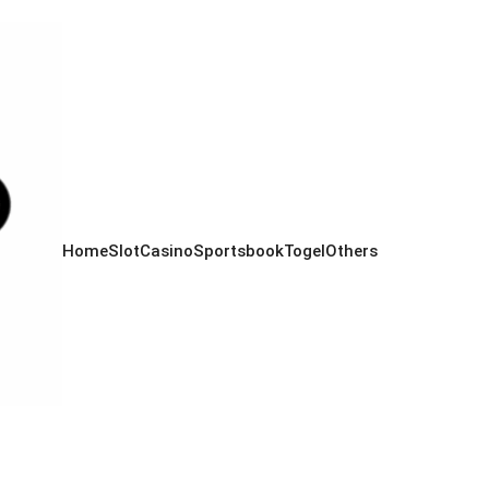
Home
Slot
Casino
Sportsbook
Togel
Others