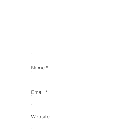
Name
*
Email
*
Website