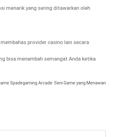
i menarik yang sering ditawarkan oleh
membahas provider casino lain secara
ng bisa menambah semangat Anda ketika
 Game Spadegaming Arcade: Seni Game yang Menawan