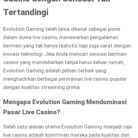
Tertandingi
Evolution Gaming telah lama dikenal sebagai pionir
dalam dunia live casino, menawarkan pengalaman
bermain yang tak hanya realistis tapi juga sarat dengan
inovasi teknologi. Jika Anda mencari sensasi bermain
casino yang mendebarkan tanpa harus keluar rumah,
Evolution Gaming adalah pilihan terbaik yang
menghadirkan berbagai permainan live casino populer
dengan kualitas streaming prima.
Mengapa Evolution Gaming Mendominasi
Pasar Live Casino?
Salah satu alasan utama Evolution Gaming menjadi raja
live casino adalah komitmen mereka pada kualitas dan