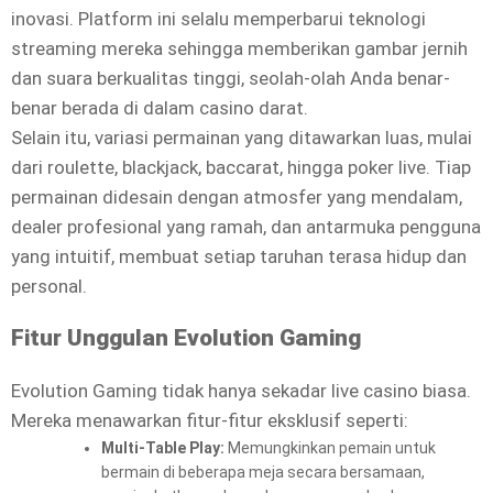
inovasi. Platform ini selalu memperbarui teknologi
streaming mereka sehingga memberikan gambar jernih
dan suara berkualitas tinggi, seolah-olah Anda benar-
benar berada di dalam casino darat.
Selain itu, variasi permainan yang ditawarkan luas, mulai
dari roulette, blackjack, baccarat, hingga poker live. Tiap
permainan didesain dengan atmosfer yang mendalam,
dealer profesional yang ramah, dan antarmuka pengguna
yang intuitif, membuat setiap taruhan terasa hidup dan
personal.
Fitur Unggulan Evolution Gaming
Evolution Gaming tidak hanya sekadar live casino biasa.
Mereka menawarkan fitur-fitur eksklusif seperti:
Multi-Table Play:
Memungkinkan pemain untuk
bermain di beberapa meja secara bersamaan,