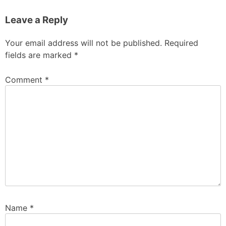
Leave a Reply
Your email address will not be published.
Required
fields are marked
*
Comment
*
Name
*