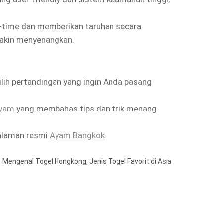
-time dan memberikan taruhan secara
makin menyenangkan.
ilih pertandingan yang ingin Anda pasang
ayam
yang membahas tips dan trik menang
halaman resmi
Ayam Bangkok
.
:
Mengenal Togel Hongkong, Jenis Togel Favorit di Asia