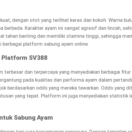
kuat, dengan otot yang terlihat keras dan kokoh. Warna b
 berbeda. Karakter ayam ini sangat agresif dan lincah, se
enal tahan banting dan memiliki stamina tinggi, sehingga ma
 berbagai platform sabung ayam online.
 Platform SV388
m terbesar dan terpercaya yang menyediakan berbagai fitu
tergantung pada kualitas dan performa ayam dalam pertand
ok berdasarkan odds yang mereka tawarkan. Odds yang dit
san yang tepat. Platform ini juga menyediakan statistik 
ntuk Sabung Ayam
ndingan tapi juga kenyamanan pengguna. Dengan tampilan ya