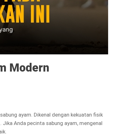
am Modern
 sabung ayam. Dikenal dengan kekuatan fisik
m. Jika Anda pecinta sabung ayam, mengenal
ik.