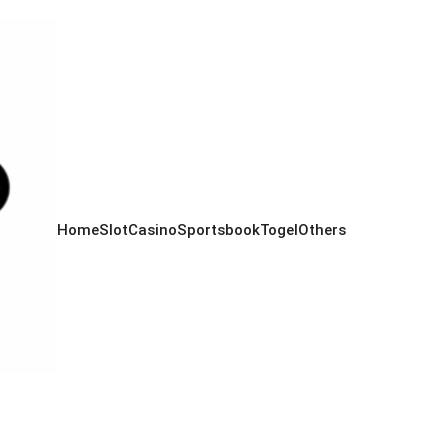
Home
Slot
Casino
Sportsbook
Togel
Others