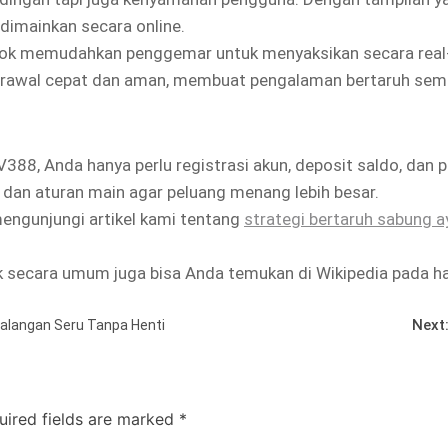
dimainkan secara online.
gkok memudahkan penggemar untuk menyaksikan secara real
ithdrawal cepat dan aman, membuat pengalaman bertaruh se
388, Anda hanya perlu registrasi akun, deposit saldo, dan p
dan aturan main agar peluang menang lebih besar.
 mengunjungi artikel kami tentang
strategi bertaruh sabung 
ok secara umum juga bisa Anda temukan di Wikipedia pada 
Next
alangan Seru Tanpa Henti
uired fields are marked
*