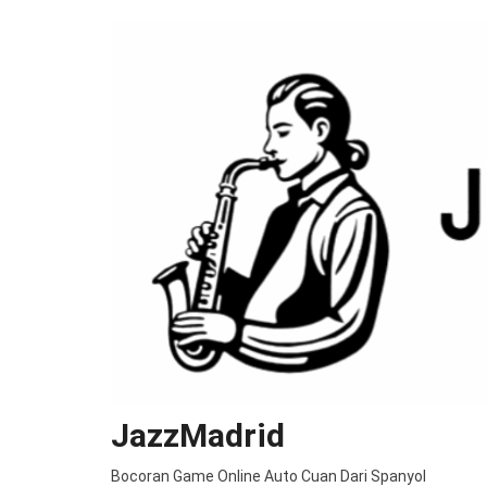
Skip to content
JazzMadrid
Bocoran Game Online Auto Cuan Dari Spanyol