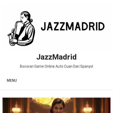
Skip to content
JazzMadrid
Bocoran Game Online Auto Cuan Dari Spanyol
MENU