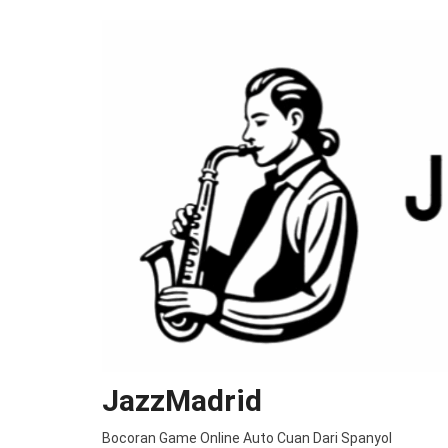
Skip to content
JazzMadrid
Bocoran Game Online Auto Cuan Dari Spanyol