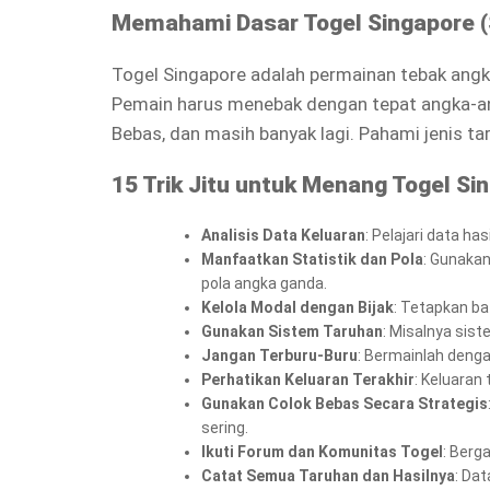
Memahami Dasar Togel Singapore 
Togel Singapore adalah permainan tebak angka
Pemain harus menebak dengan tepat angka-angk
Bebas, dan masih banyak lagi. Pahami jenis tar
15 Trik Jitu untuk Menang Togel Si
Analisis Data Keluaran
: Pelajari data ha
Manfaatkan Statistik dan Pola
: Gunakan
pola angka ganda.
Kelola Modal dengan Bijak
: Tetapkan ba
Gunakan Sistem Taruhan
: Misalnya sis
Jangan Terburu-Buru
: Bermainlah denga
Perhatikan Keluaran Terakhir
: Keluaran
Gunakan Colok Bebas Secara Strategis
sering.
Ikuti Forum dan Komunitas Togel
: Berg
Catat Semua Taruhan dan Hasilnya
: Da