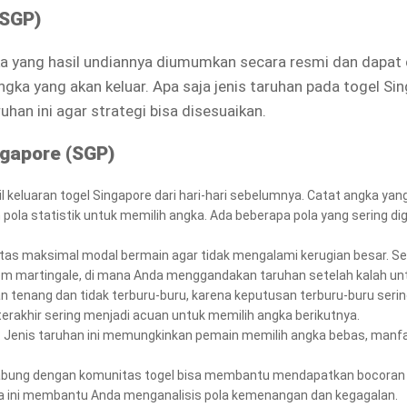
(SGP)
 yang hasil undiannya diumumkan secara resmi dan dapat di
a yang akan keluar. Apa saja jenis taruhan pada togel Sing
uhan ini agar strategi bisa disesuaikan.
ngapore (SGP)
sil keluaran togel Singapore dari hari-hari sebelumnya. Catat angka yan
 pola statistik untuk memilih angka. Ada beberapa pola yang sering dig
tas maksimal modal bermain agar tidak mengalami kerugian besar. Se
tem martingale, di mana Anda menggandakan taruhan setelah kalah un
n tenang dan tidak terburu-buru, karena keputusan terburu-buru serin
 terakhir sering menjadi acuan untuk memilih angka berikutnya.
: Jenis taruhan ini memungkinkan pemain memilih angka bebas, manf
abung dengan komunitas togel bisa membantu mendapatkan bocoran a
ta ini membantu Anda menganalisis pola kemenangan dan kegagalan.