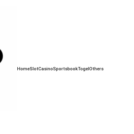
Home
Slot
Casino
Sportsbook
Togel
Others