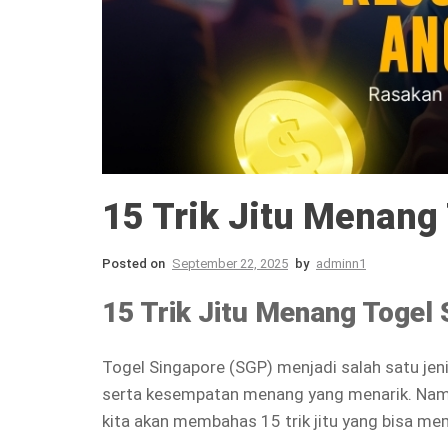
15 Trik Jitu Menang
Posted on
September 22, 2025
by
adminn1
15 Trik Jitu Menang Togel
Togel Singapore (SGP) menjadi salah satu jen
serta kesempatan menang yang menarik. Namu
kita akan membahas 15 trik jitu yang bisa m